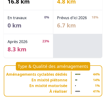
16.8 km
4.8 km
0%
18%
En travaux
Prévus d'ici 2026
0 km
6.7 km
23%
Après 2026
8.3 km
Type & Qualité des aménagements
Aménagements cyclables dédiés
44%
En mixité piétonne
14%
En mixité motorisée
1%
À réaliser
41%